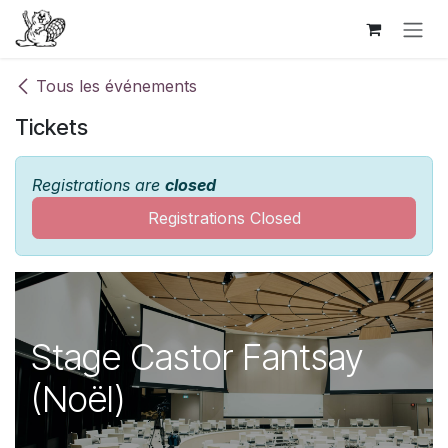
Se rendre au contenu
Tous les événements
Tickets
Registrations are
closed
Registrations Closed
Stage Castor Fantsay
(Noël)